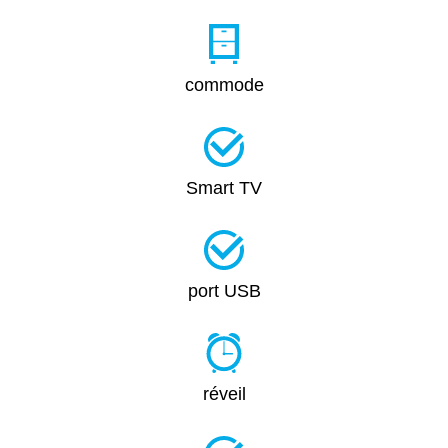
commode
Smart TV
port USB
réveil